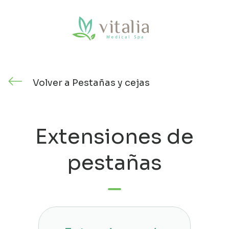
Saltar
al
contenido
Volver a Pestañas y cejas
Extensiones de
pestañas