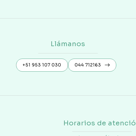
Llámanos
+51 953 107 030
044 712163
Horarios de atenci