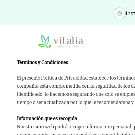
Saltar
al
Ins
contenido
Términos y Condiciones
El presente Política de Privacidad establece los término
compañía está comprometida con la seguridad de los dat
identificado, lo hacemos asegurando que sólo se emplea
tiempo o ser actualizada por lo que le recomendamos y
Información que es recogida
Nuestro sitio web podrá recoger información personal,
mismo cuando sea necesario podrá ser requerida inform