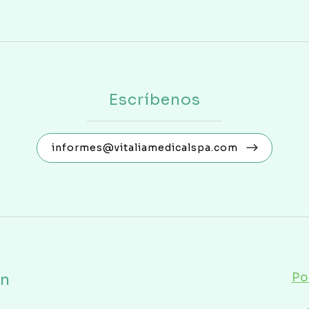
Escríbenos
informes@vitaliamedicalspa.com
ón
Po