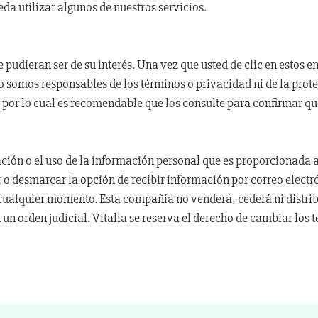
eda utilizar algunos de nuestros servicios.
ue pudieran ser de su interés. Una vez que usted de clic en esto
o no somos responsables de los términos o privacidad ni de la prote
ad por lo cual es recomendable que los consulte para confirmar qu
ión o el uso de la información personal que es proporcionada a n
 o desmarcar la opción de recibir información por correo electr
 cualquier momento. Esta compañía no venderá, cederá ni distrib
un orden judicial. Vitalia se reserva el derecho de cambiar los t